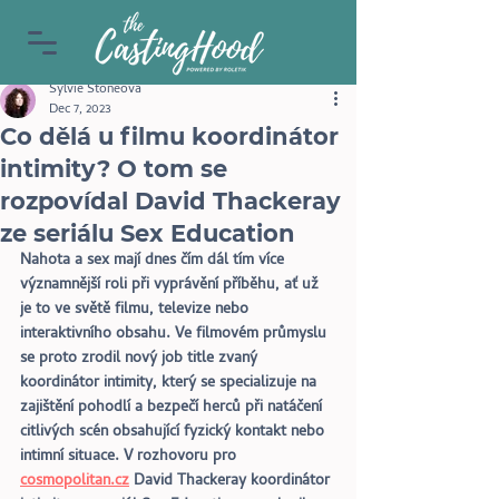
Sylvie Stoneova
Dec 7, 2023
Co dělá u filmu koordinátor
intimity? O tom se
rozpovídal David Thackeray
ze seriálu Sex Education
Nahota a sex mají dnes čím dál tím více 
významnější roli při vyprávění příběhu, ať už 
je to ve světě filmu, televize nebo 
interaktivního obsahu. Ve filmovém průmyslu 
se proto zrodil nový job title zvaný 
koordinátor intimity, který se specializuje na 
zajištění pohodlí a bezpečí herců při natáčení 
citlivých scén obsahující fyzický kontakt nebo 
intimní situace. V rozhovoru pro 
cosmopolitan.cz
 David Thackeray koordinátor 