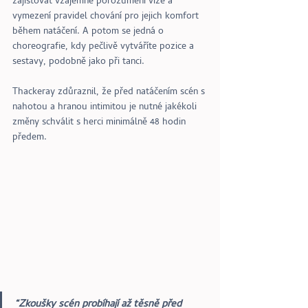
zajišťovat vzájemné porozumění vize a 
vymezení pravidel chování pro jejich komfort 
během natáčení. A potom se jedná o 
choreografie, kdy pečlivě vytváříte pozice a 
sestavy, podobně jako při tanci.
Thackeray zdůraznil, že před natáčením scén s 
nahotou a hranou intimitou je nutné jakékoli 
změny schválit s herci minimálně 48 hodin 
předem. 
“Zkoušky scén probíhají až těsně před 