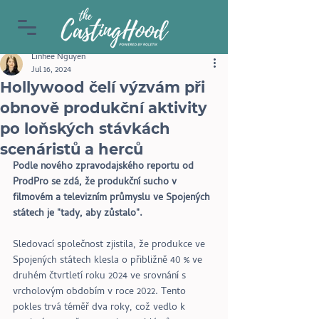
Linhee Nguyen
Jul 16, 2024
Hollywood čelí výzvám při
obnově produkční aktivity
po loňských stávkách
scenáristů a herců
Podle nového zpravodajského reportu od 
ProdPro se zdá, že produkční sucho v 
filmovém a televizním průmyslu ve Spojených 
státech je "tady, aby zůstalo".
Sledovací společnost zjistila, že produkce ve 
Spojených státech klesla o přibližně 40 % ve 
druhém čtvrtletí roku 2024 ve srovnání s 
vrcholovým obdobím v roce 2022. Tento 
pokles trvá téměř dva roky, což vedlo k 