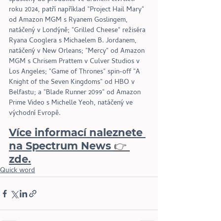
roku 2024, patří například "Project Hail Mary" 
od Amazon MGM s Ryanem Goslingem, 
natáčený v Londýně; "Grilled Cheese" režiséra 
Ryana Cooglera s Michaelem B. Jordanem, 
natáčený v New Orleans; "Mercy" od Amazon 
MGM s Chrisem Prattem v Culver Studios v 
Los Angeles; "Game of Thrones" spin-off "A 
Knight of the Seven Kingdoms" od HBO v 
Belfastu; a "Blade Runner 2099" od Amazon 
Prime Video s Michelle Yeoh, natáčený ve 
východní Evropě.
Více informací naleznete 
na Spectrum News​ 
👉 
zde
.
Quick word