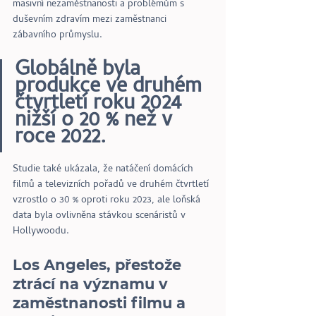
masivní nezaměstnanosti a problémům s 
duševním zdravím mezi zaměstnanci 
zábavního průmyslu.
Globálně byla 
produkce ve druhém 
čtvrtletí roku 2024 
nižší o 20 % než v 
roce 2022.
Studie také ukázala, že natáčení domácích 
filmů a televizních pořadů ve druhém čtvrtletí 
vzrostlo o 30 % oproti roku 2023, ale loňská 
data byla ovlivněna stávkou scenáristů v 
Hollywoodu.
Los Angeles, přestože 
ztrácí na významu v 
zaměstnanosti filmu a 