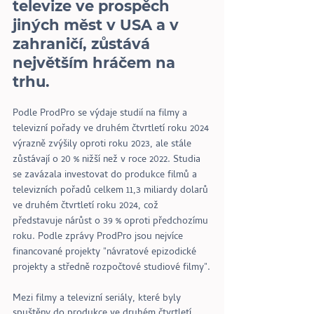
televize ve prospěch 
jiných měst v USA a v 
zahraničí, zůstává 
největším hráčem na 
trhu.
Podle ProdPro se výdaje studií na filmy a 
televizní pořady ve druhém čtvrtletí roku 2024 
výrazně zvýšily oproti roku 2023, ale stále 
zůstávají o 20 % nižší než v roce 2022. Studia 
se zavázala investovat do produkce filmů a 
televizních pořadů celkem 11,3 miliardy dolarů 
ve druhém čtvrtletí roku 2024, což 
představuje nárůst o 39 % oproti předchozímu 
roku. Podle zprávy ProdPro jsou nejvíce 
financované projekty "návratové epizodické 
projekty a středně rozpočtové studiové filmy".
Mezi filmy a televizní seriály, které byly 
spuštěny do produkce ve druhém čtvrtletí 