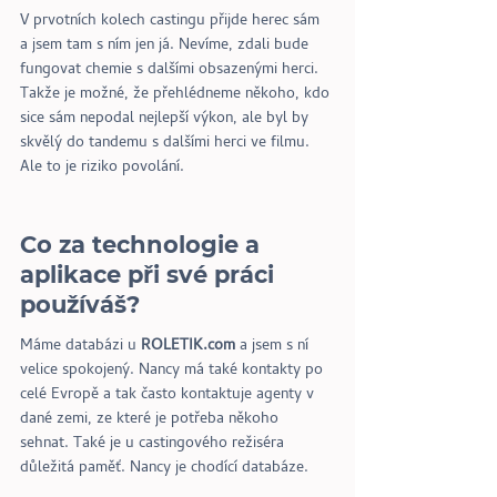
V prvotních kolech castingu přijde herec sám 
a jsem tam s ním jen já. Nevíme, zdali bude 
fungovat chemie s dalšími obsazenými herci. 
Takže je možné, že přehlédneme někoho, kdo 
sice sám nepodal nejlepší výkon, ale byl by 
skvělý do tandemu s dalšími herci ve filmu. 
Ale to je riziko povolání.
Co za technologie a 
aplikace při své práci 
používáš?
Máme databázi u 
ROLETIK.com
 a jsem s ní 
velice spokojený. Nancy má také kontakty po 
celé Evropě a tak často kontaktuje agenty v 
dané zemi, ze které je potřeba někoho 
sehnat. Také je u castingového režiséra 
důležitá paměť. Nancy je chodící databáze.