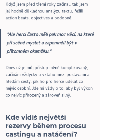
Když jsem před třemi roky začínal, tak jsem 
jel hodně důkladnou analýzu textu, řešili 
action beats, objectives a podobně. 
"Ale herci často měli pak moc věcí, na které 
při scéně myslet a zapomněli být v 
přítomném okamžiku." 
Dnes už je můj přístup méně komplikovaný, 
začínám vždycky u vztahu mezi postavami a 
hledám cesty, jak ho pro herce udělat co 
nejvíc osobní. Jde mi vždy o to, aby byl výkon 
co nejvíc přirozený a zároveň silný. 
Kde vidíš největší 
rezervy během procesu 
castingu a natáčení?