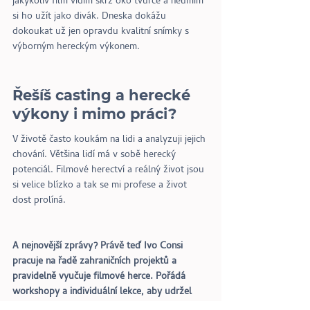
jakýkoliv film vidím skrz oko tvůrce a neumím 
si ho užít jako divák. Dneska dokážu 
dokoukat už jen opravdu kvalitní snímky s 
výborným hereckým výkonem.
Řešíš casting a herecké 
výkony i mimo práci?
V životě často koukám na lidi a analyzuji jejich 
chování. Většina lidí má v sobě herecký 
potenciál. Filmové herectví a reálný život jsou 
si velice blízko a tak se mi profese a život 
dost prolíná.
A nejnovější zprávy? Právě teď Ivo Consi 
pracuje na řadě zahraničních projektů a 
pravidelně vyučuje filmové herce. Pořádá 
workshopy a individuální lekce, aby udržel 
herce ve formě! Chcete zlepšit své filmové 